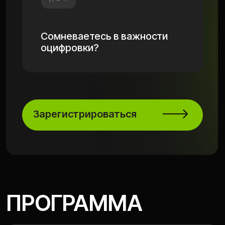
Как запустить и
продвигать Центр
имплантации
Василий Глотов
Основатель стомагентства
Синергиум и Центра
имплантации Глотова
Роман Игонин
основатель сети умных
стоматологий «Менделеев»
Андрей Проников
СЕО компании Статум,
создатель универсальной
бизнес-аналитики
Зарегистрироваться