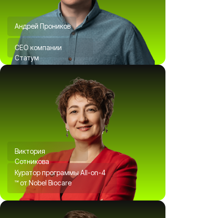
Андрей Проников
СЕО компании
Статум
Виктория
Сотникова
Куратор программы All-on-4
™ от Nobel Biocare