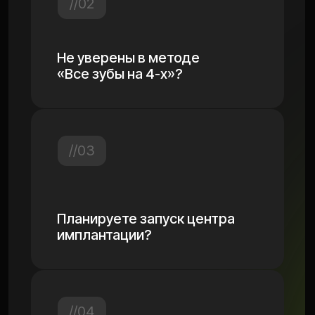
Метод «Все зубы на 4-х» —
за и против
Василий Глотов
Основатель стомагентства
Синергиум и Центра
имплантации Глотова
Максим Копылов
собственник Центра
пародонтологии MaxTreat
Виктория Сотникова
менеджер по работе с Key
Opinion Leaders, куратор
программы All-on-4 ™ от
Nobel Biocare
13:00 - 14:00