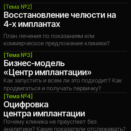
ДЛЯ КОГО?
Вебинар для собственников,
руководителей и тех,
кто хочет
карьерного роста
//01