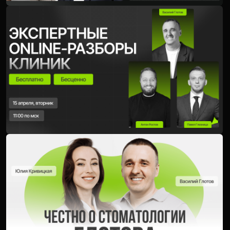
получилось —
напишите менеджеру
Дарье
, она поможет
Vk Видео
Telegram
Youtube
Я.Музыка
СИНЕРГИУМ
Политика конфиденциальности
Согласие на обработку перс.данных
ИП Глотов Василий Михайлович
ИНН 480202220650
ОГРНИП: 308480228700020 от 13.10.2008
©
2026 ВСЕ ПРАВА ЗАЩИЩЕНЫ