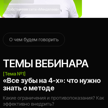
План лечения по показаниям или
Собственник сети «Менделеев»
коммерческое предложение клиники?
[Тема №3]
Бизнес-модель
«Центр имплантации»
Как запустить и всем ли это подходит? Как
продвигаться и получать первичку?
[Тема №4]
Оцифровка
центра имплантации
Почему клиника не преуспеет без
аналитики? Какие показатели отслеживать?