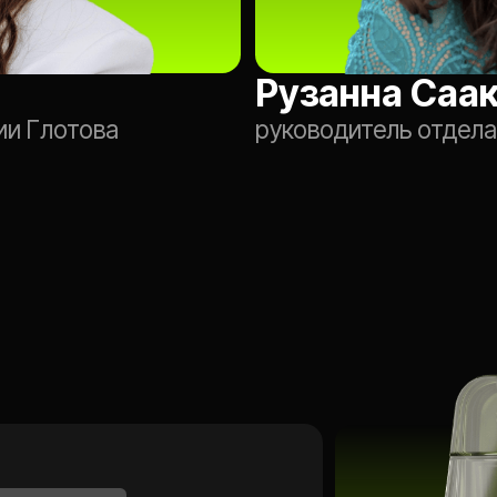
мск
ИЕ
Ь