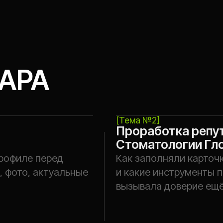
РА
[Тема №2]
Проработка репутации
Стоматологии Глотова
ле перед
Как заполняли карточки, получал
о, актуальные
и какие инструменты применяли, 
вызывала доверие ещё до первого
[Тема №4]
От рекламы до записи: ре
как часть системного марк
министраторы,
Как профили клиники в сети и кач
в.
усиливают эффективность рекла