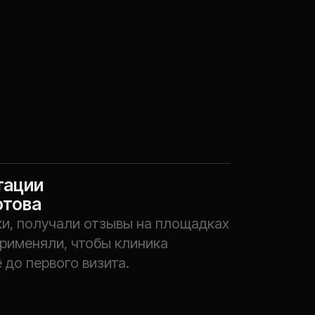
и отзывы на площадках
чтобы клиника
 визита.
путация
етинга
ество сервиса
мы и помогают