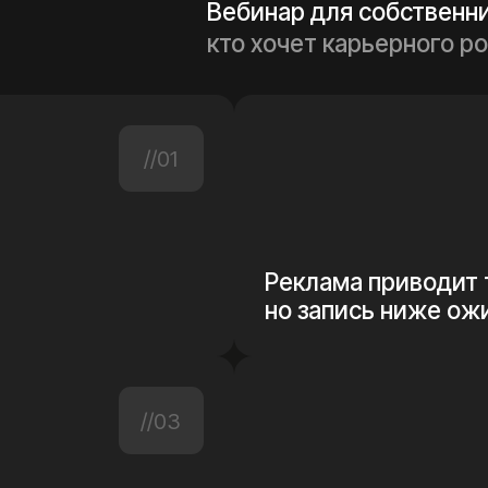
Реклама приводит трафик,
но запись ниже ожиданий?
//03
ют
Отзывы собираются
от случая к случаю?