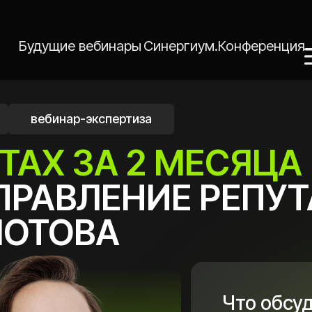
дущие вебинары
Синергиум.Конференция
ебинар-экспертиза
АХ ЗА 2 МЕСЯЦА И Р
АВЛЕНИЕ РЕПУТАЦИ
ТОВА
Что обсудим:
Заполнить карточки на пло
Выстроить работу с отзыва
Подключить команду клини