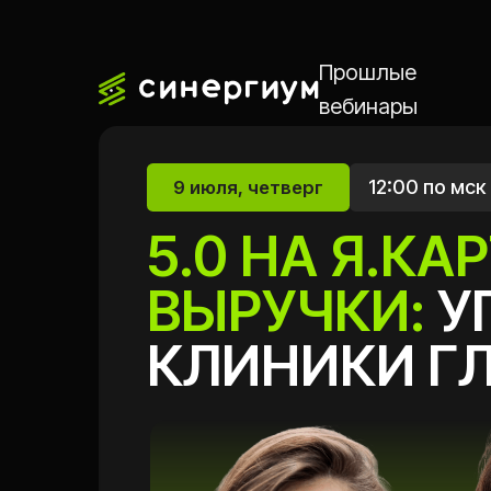
Прошлые
Бу
вебинары
12:00 по мск
в
9 июля, четверг
5.0 НА Я.КАРТ
ВЫРУЧКИ:
УПР
КЛИНИКИ ГЛО