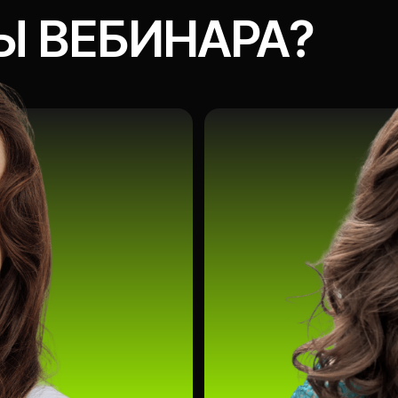
Рузанна Саакян
отова
руководитель отдела SERM