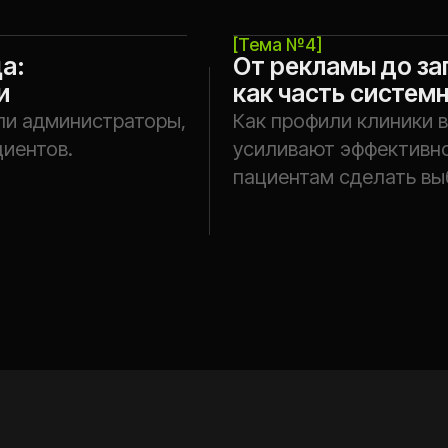
пациентам сделать выбор.
Вебинар для собственников, руков
кто хочет карьерного роста
//01