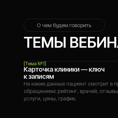
ТЕМЫ ВЕБИНА
[Тема №1]
Карточка клиники — ключ
к записям
На какие данные пациент смотрит в профи
обращением: рейтинг, врачей, отзывы, фот
услуги, цены, график.
[Тема №3]
5 звёзд на Я. Картах за 2 месяца:
влияние рейтинга на конверсии
Командная работа: какую роль сыграли ад
врачи и работа с обратной связью пациенто