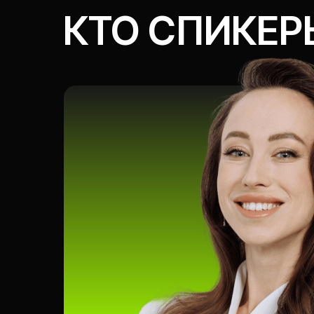
Юлия Кривицкая
управляющая Центром Имплантации Гл