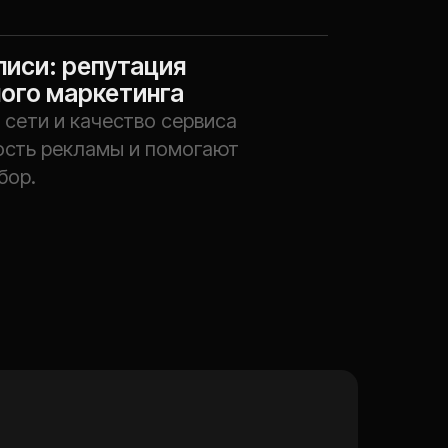
одителей и тех,
//02