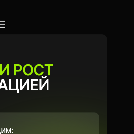
ОСТ
ЕЙ
щадках
ми
ки