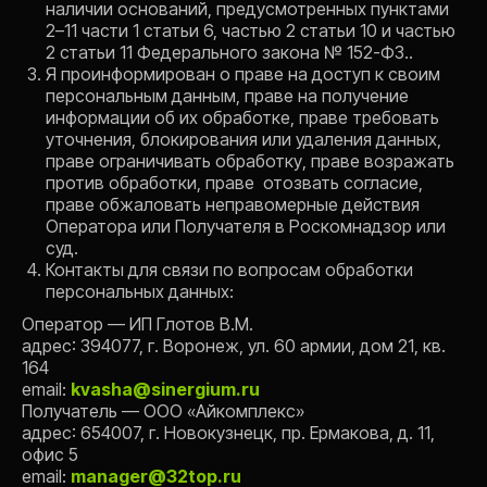
наличии оснований, предусмотренных пунктами
2–11 части 1 статьи 6, частью 2 статьи 10 и частью
2 статьи 11 Федерального закона № 152-ФЗ..
Я проинформирован о праве на доступ к своим
персональным данным, праве на получение
информации об их обработке, праве требовать
уточнения, блокирования или удаления данных,
праве ограничивать обработку, праве возражать
Вернуться на главную
против обработки, праве отозвать согласие,
праве обжаловать неправомерные действия
Оператора или Получателя в Роскомнадзор или
суд.
Контакты для связи по вопросам обработки
персональных данных:
Vk Видео
Telegram
Youtube
Я.Музыка
Оператор — ИП Глотов В.М.
адрес: 394077, г. Воронеж, ул. 60 армии, дом 21, кв.
СИНЕРГИУМ
164
email:
kvasha@sinergium.ru
Получатель — ООО «Айкомплекс»
адрес: 654007, г. Новокузнецк, пр. Ермакова, д. 11,
Политика конфиденциальности
Согласие на обработку перс.данных
офис 5
email:
manager@32top.ru