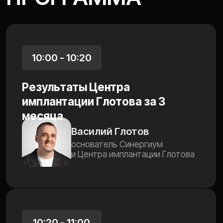
13:50 - 14:20
Сколько стоит ваша минута и
кто её тратит? - разбор
эффективных бизнес-
процессов
Александр Шиманский
основатель DentalPRO:
программного комплекса
автоматизации
стоматологического бизнеса
14:20 - 15:00
Система HR и управления
внутри крупной сети — более 60
стоматологических клиник