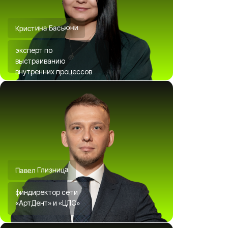
Кристина Басьюни
эксперт по
выстраиванию
внутренних процессов
Павел Глизница
финдиректор сети
«АртДент» и «ЦЛС»