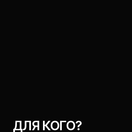
ПРОГРАММА
10:00 - 10:20
Результаты Центра
имплантации Глотова за 3
месяца
Василий Глотов
основатель Синергиум