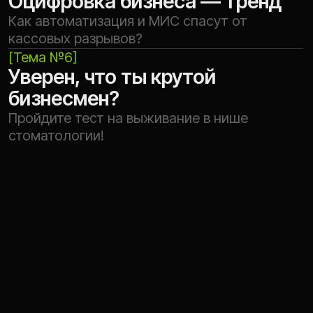
//03
Call-центр и кураторы
не продают
//04
Лечение и менеджмент
несовместимы
Зарегистрироваться