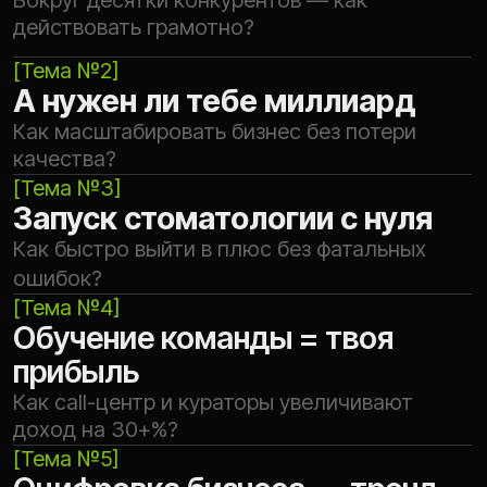
ДЛЯ КОГО?
Вебинар для собственников,
руководителей и тех,
кто хочет
карьерного роста
//01
Теряете первичку, база не
растёт
//02
Медленное развитие бизнеса