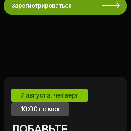
Попробуйте обновить страницу и пройти
регистрацию ещё раз. Если не
получилось —
напишите менеджеру
Дарье
, она поможет
Vk Видео
Telegram
Youtube
Я.Музыка
СИНЕРГИУМ
Политика конфиденциальности
Согласие на обработку перс.данных
ИП Глотов Василий Михайлович
ИНН 480202220650
ОГРНИП: 308480228700020 от 13.10.2008
©
2025 ВСЕ ПРАВА ЗАЩИЩЕНЫ