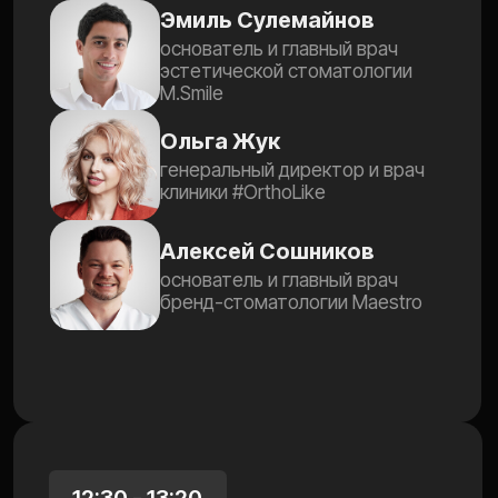
директор сети «АртДент»
и «Центра лазерной
стоматологии»
16:20 - 17:00
Илья Фридман. Хедлайнер.
Секретная тема
Илья Фридман
Основатель КЭМ и Центра
«Доктор Фридман»
Зарегистрироваться