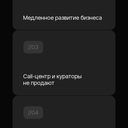
собственники”
Эмиль Сулемайнов
основатель и главный врач
эстетической стоматологии
M.Smile
Ольга Жук
генеральный директор и врач
клиники #OrthoLike
Алексей Сошников
основатель и главный врач
бренд-стоматологии Maestro
12:30 - 13:20
Сквозная аналитика: что это,