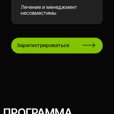
как работает и почему без неё
клиника теряет деньги
Андрей Проников
CEO Статум, автор топовой
бизнес-аналитики
13:20 - 13:50
Живой диалог
Павел Глизница
финансовый директор сети
«АртДент» и «Центра лазерной
стоматологии», Нижний
Новгород