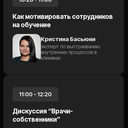
Наран Петров
Создатель и управляющий
франшизной моделью Al’denta и
Denta
15:00 - 16:20
Дискуссия “Лидеры регионов”
Максим Островка
основатель и директор клиники
«Один к Одному»
Роман Чурин
собственник сети «МИА. РФ»,
Санкт-Петербург, Москва
Антон Ростов